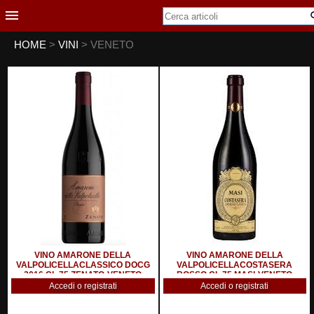
HOME
>
VINI
> VENETO
VINO AMARONE DELLA
VINO AMARONE DELLA
VALPOLICELLACLASSICO DOCG
VALPOLICELLACOSTASERA
2016 CL.75 ZENATO-VENETO
ROSSO CL.75 MASI-VENETO
Accedi o registrati
Accedi o registrati