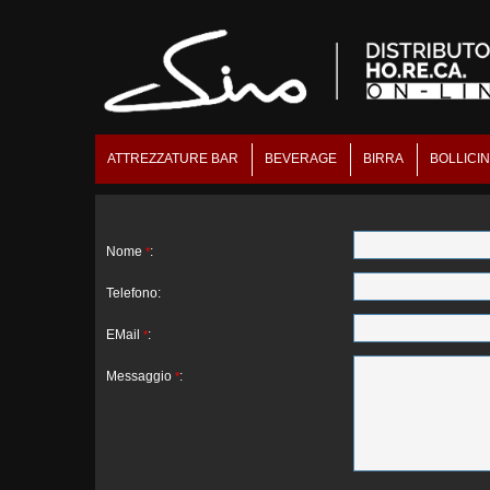
ATTREZZATURE BAR
BEVERAGE
BIRRA
BOLLICI
Nome
:
*
Telefono:
EMail
:
*
Messaggio
:
*