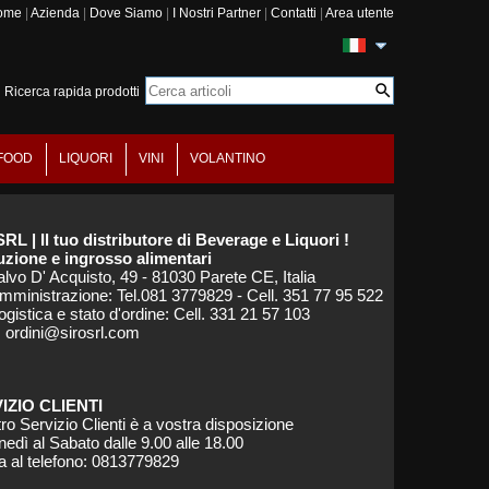
ome
|
Azienda
|
Dove Siamo
|
I Nostri Partner
|
Contatti
|
Area utente
Ricerca rapida prodotti
FOOD
LIQUORI
VINI
VOLANTINO
SRL | Il tuo distributore di Beverage e Liquori !
zione e ingrosso alimentari
alvo D' Acquisto, 49 - 81030 Parete CE, Italia
Amministrazione: Tel.081 3779829 - Cell. 351 77 95 522
ogistica e stato d'ordine: Cell. 331 21 57 103
: ordini@sirosrl.com
IZIO CLIENTI
tro Servizio Clienti è a vostra disposizione
nedì al Sabato dalle 9.00 alle 18.00
a al telefono: 0813779829