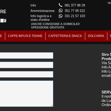
H
Info
081 377 98 29
Amministrazione
351 77 95 522
Info logistica e
331 21 57 103
stato d'ordine
ANCHE CONSEGNE A DOMICILIO!
SPEDIZIONE GRATUITA
NE
CAFFE-INFUSI E TISANE
CAFFETTERIA E SNACK
DOLCIARIA
Siro 
Produ
Via S
Info 
Info L
email
SERV
Il nos
da Lu
Ordin