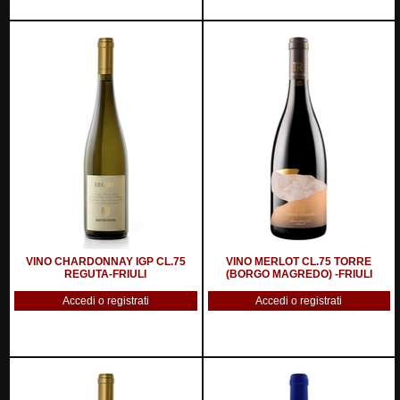
VINO CHARDONNAY IGP CL.75
VINO MERLOT CL.75 TORRE
REGUTA-FRIULI
(BORGO MAGREDO) -FRIULI
Accedi o registrati
Accedi o registrati