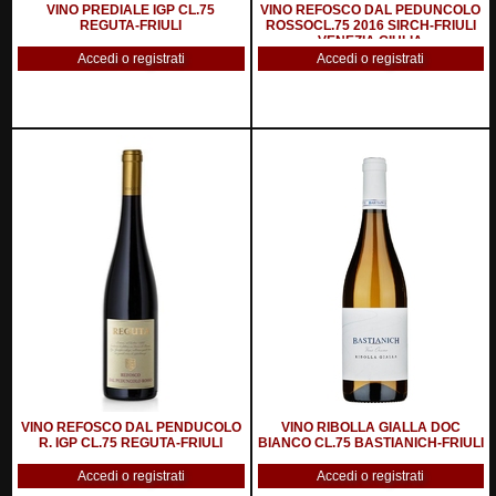
VINO PREDIALE IGP CL.75
VINO REFOSCO DAL PEDUNCOLO
REGUTA-FRIULI
ROSSOCL.75 2016 SIRCH-FRIULI
VENEZIA GIULIA
Accedi o registrati
Accedi o registrati
VINO REFOSCO DAL PENDUCOLO
VINO RIBOLLA GIALLA DOC
R. IGP CL.75 REGUTA-FRIULI
BIANCO CL.75 BASTIANICH-FRIULI
Accedi o registrati
Accedi o registrati