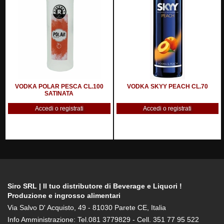
VODKA POLAR PESCA CL.100
VODKA SKYY PEACH CL.70
SATINATA
Accedi o registrati
Accedi o registrati
Siro SRL | Il tuo distributore di Beverage e Liquori !
Produzione e ingrosso alimentari
Via Salvo D' Acquisto, 49 - 81030 Parete CE, Italia
Info Amministrazione: Tel.081 3779829 - Cell. 351 77 95 522