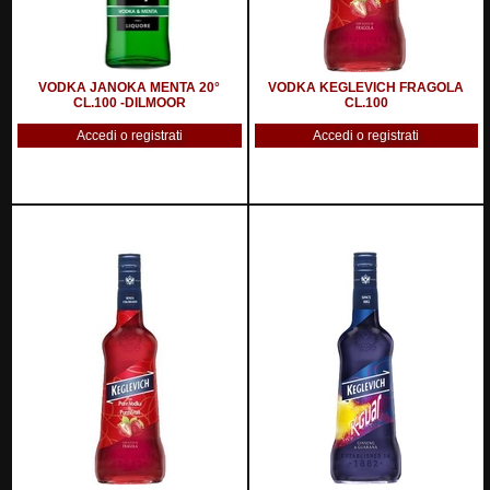
VODKA JANOKA MENTA 20°
VODKA KEGLEVICH FRAGOLA
CL.100 -DILMOOR
CL.100
Accedi o registrati
Accedi o registrati