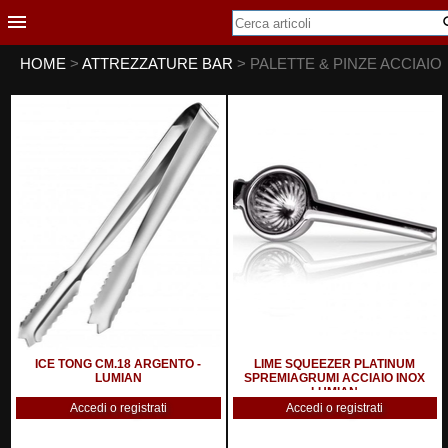
HOME
>
ATTREZZATURE BAR
> PALETTE & PINZE ACCIAIO
ICE TONG CM.18 ARGENTO -
LIME SQUEEZER PLATINUM
LUMIAN
SPREMIAGRUMI ACCIAIO INOX
LUMIAN
Accedi o registrati
Accedi o registrati