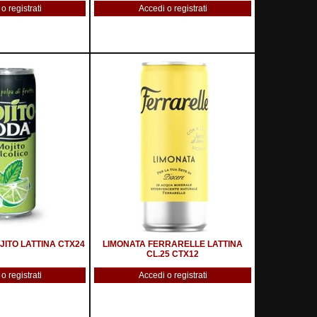
o registrati
Accedi o registrati
ITO LATTINA CTX24
LIMONATA FERRARELLE LATTINA
CL.25 CTX12
o registrati
Accedi o registrati