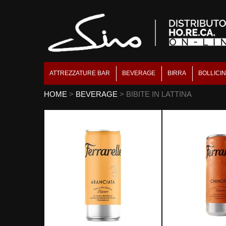
ATTREZZATURE BAR
BEVERAGE
BIRRA
BOLLICI
HOME
>
BEVERAGE
> BIBITE IN LATTINA