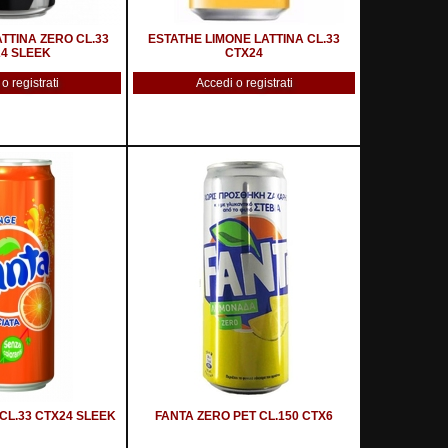
TTINA ZERO CL.33
ESTATHE LIMONE LATTINA CL.33
4 SLEEK
CTX24
o registrati
Accedi o registrati
CL.33 CTX24 SLEEK
FANTA ZERO PET CL.150 CTX6