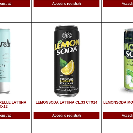
gistrati
Accedi o registrati
Accedi 
ELLE LATTINA
LEMONSODA LATTINA CL.33 CTX24
LEMONSODA MOJ
TX12
gistrati
Accedi o registrati
Accedi 