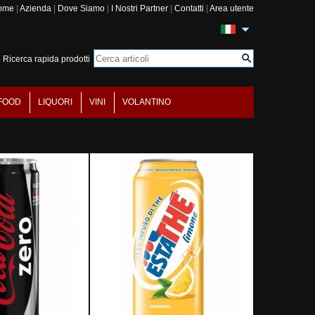
ome
|
Azienda
|
Dove Siamo
|
I Nostri Partner
|
Contatti
|
Area utente
Ricerca rapida prodotti
FOOD
LIQUORI
VINI
VOLANTINO