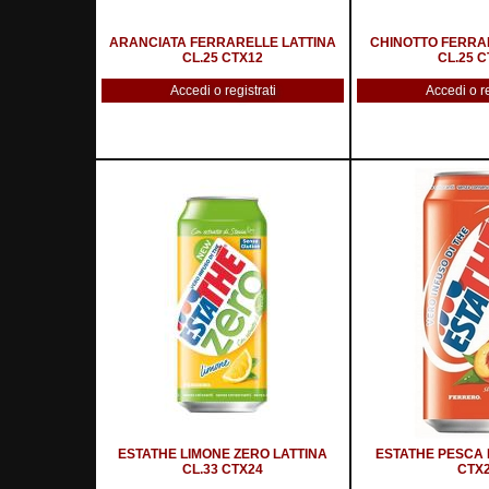
ARANCIATA FERRARELLE LATTINA
CHINOTTO FERRA
CL.25 CTX12
CL.25 
Accedi o registrati
Accedi o re
ESTATHE LIMONE ZERO LATTINA
ESTATHE PESCA 
CL.33 CTX24
CTX