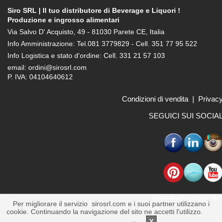
Siro SRL | Il tuo distributore di Beverage e Liquori !
Produzione e ingrosso alimentari
Via Salvo D' Acquisto, 49 - 81030 Parete CE, Italia
Info Amministrazione: Tel.081 3779829 - Cell. 351 77 95 522
Info Logistica e stato d'ordine: Cell. 331 21 57 103
email: ordini@sirosrl.com
P. IVA: 04104640612
Condizioni di vendita
|
Privac
SEGUICI SUI SOCIA
Iscriviti alla newslette
Per migliorare il servizio sirosrl.com e i suoi partner utilizzano i
cookie. Continuando la navigazione del sito ne accetti l'utilizzo.
Per
saperne di piu'
.
X