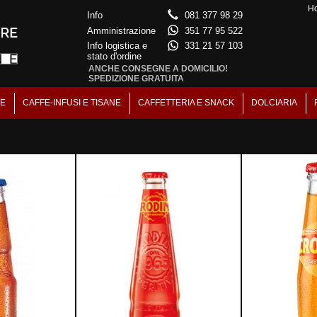
H
Info
081 377 98 29
Amministrazione
351 77 95 522
Info logistica e
331 21 57 103
stato d'ordine
ANCHE CONSEGNE A DOMICILIO!
SPEDIZIONE GRATUITA
NE
CAFFE-INFUSI E TISANE
CAFFETTERIA E SNACK
DOLCIARIA