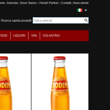
ome
|
Azienda
|
Dove Siamo
|
I Nostri Partner
|
Contatti
|
Area utente
Ricerca rapida prodotti
FOOD
LIQUORI
VINI
VOLANTINO