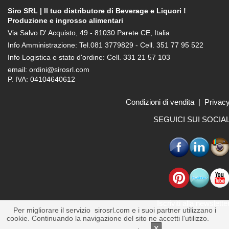
Siro SRL | Il tuo distributore di Beverage e Liquori !
Produzione e ingrosso alimentari
Via Salvo D' Acquisto, 49 - 81030 Parete CE, Italia
Info Amministrazione: Tel.081 3779829 - Cell. 351 77 95 522
Info Logistica e stato d'ordine: Cell. 331 21 57 103
email: ordini@sirosrl.com
P. IVA: 04104640612
Condizioni di vendita
|
Privac
SEGUICI SUI SOCIA
Iscriviti alla newslette
Per migliorare il servizio sirosrl.com e i suoi partner utilizzano i
cookie. Continuando la navigazione del sito ne accetti l'utilizzo.
Per
saperne di piu'
.
X